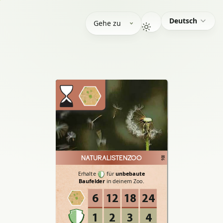
Deutsch
Gehe zu
NATURALISTENZOO
006
Erhalte
für
unbebaute
Baufelder
in
deinem
Zoo.
6
12
18
24
1
2
3
4