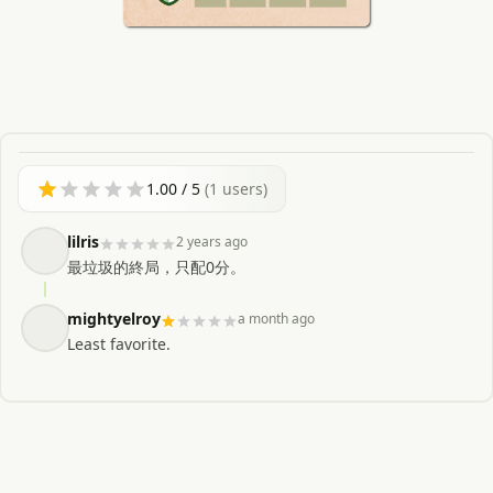
1.00
/ 5
(
1
users)
lilris
2 years ago
最垃圾的終局，只配0分。
mightyelroy
a month ago
Least favorite.