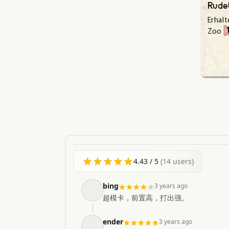
Rude
Erhalt
Zoo
4.43
/ 5
(
14
users)
bing
3 years ago
超模卡，前置高，打出强。
ender
3 years ago