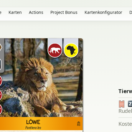
e
Karten
Actions
Project Bonus
Kartenkonfigurator
D
Tier
2
Rude
LÖWE
Kost
402
Panthera leo