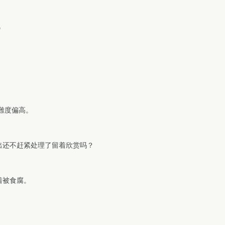
o
難度偏高。
出还不赶紧处理了留着欣赏吗？
着被食腐。