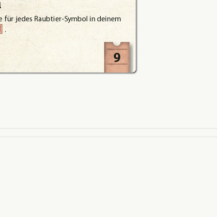
l
e
für
jedes
Raubtier-Symbol
in
deinem
1
.
9