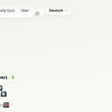
aily Quiz
Über
Deutsch
wert
·
9
7
l
6
en
-24