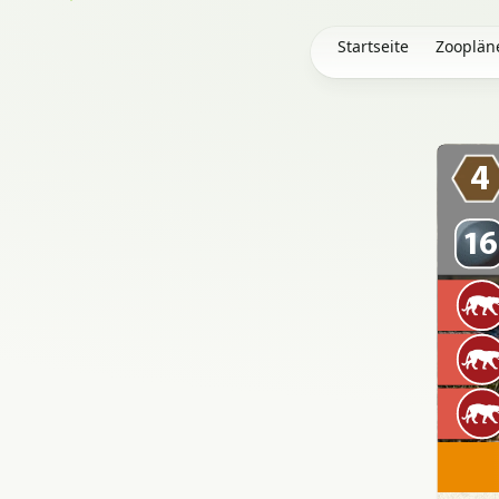
Startseite
Zooplän
4
16