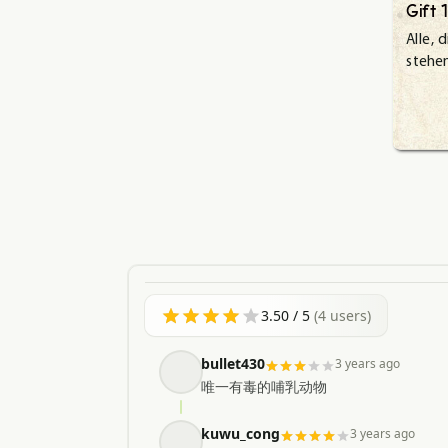
Gift 1
Alle,
d
stehen
3.50
/ 5
(
4
users)
bullet430
3 years ago
唯一有毒的哺乳动物
kuwu_cong
3 years ago