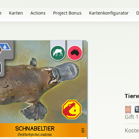
e
Karten
Actions
Project Bonus
Kartenkonfigurator
D
Tier
1
Gift 1
SCHNABELTIER
Kost
449
Ornithorhynchus anatinus