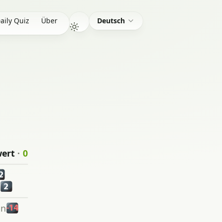
aily Quiz
Über
Deutsch
wert
·
0
2
2
en
-14