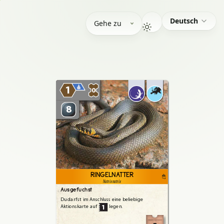
Deutsch
Gehe zu
1
0
8
RINGELNATTER
487
Natrix natrix
Ausgefuchst
Du
darfst
im
Anschluss
eine
beliebige
1
Aktionskarte
auf
legen.