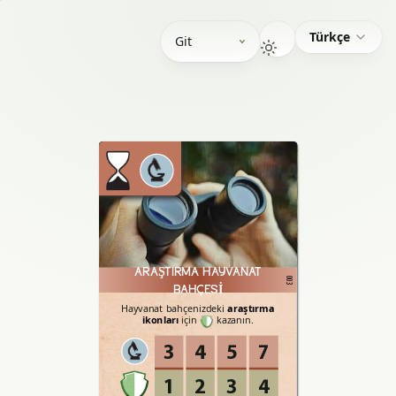
Türkçe
Git
ARAŞTIRMA HAYVANAT
003
BAHÇESI
Hayvanat
bahçenizdeki
araştırma
ikonları
için
kazanın.
3
4
5
7
1
2
3
4