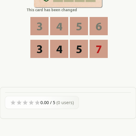
This card has been changed
3
4
5
6
3
4
5
7
0.00
/ 5
(
0
users)