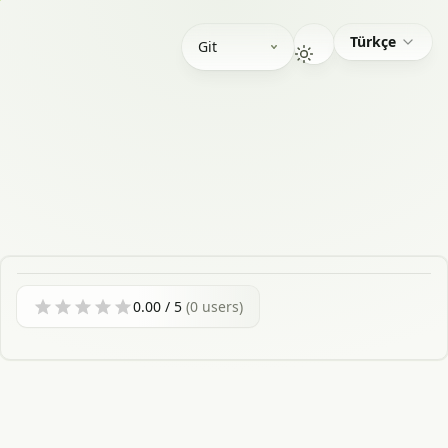
Türkçe
Git
0.00
/ 5
(
0
users)