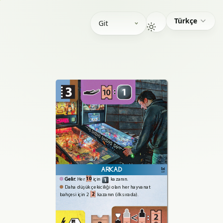
Türkçe
Git
ARKAD
281
10
Gelir:
Her
için
kazanın.
1
Daha
düşük
çekiciliği
olan
her
hayvanat
2
bahçesi
için
2
kazanın
(ilk
sırada).