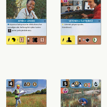
AFRİKA UZMANI
YETENEKLİ İLETİŞİMCİ
214
216
Hayvanat
bahçenize
bir
Afrika
ikonu
her
1
dernek
çalışanı
işe
alın.
oynadığınızda,
herhangi
bir
eylem
kartını
(Gürültücü).
1
yerine
yerleştirebilirsiniz.