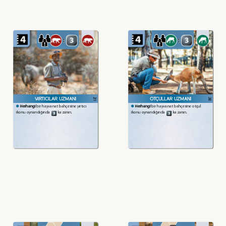
YIRTICILAR UZMANI
OTÇULLAR UZMANI
239
240
Herhangi
bir
hayvanat
bahçesine
yırtıcı
Herhangi
bir
hayvanat
bahçesine
otçul
ikonu
oynandığında
kazanın.
ikonu
oynandığında
kazanın.
3
3