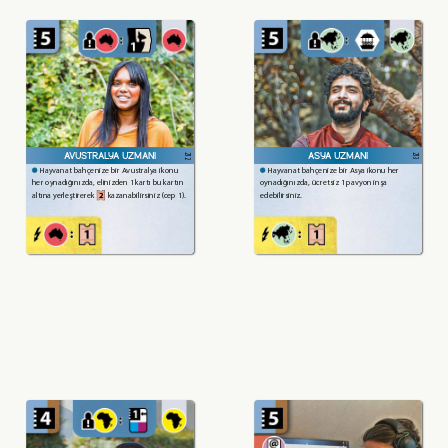
AVUSTRALYA UZMANI
ASYA UZMANI
212
213
Hayvanat
bahçenize
bir
Avustralya
ikonu
Hayvanat
bahçenize
bir
Asya
ikonu
her
her
oynadığınızda,
elinizden
1
kartı
bu
kartın
oynadığınızda,
ücretsiz
1
pavyon
inşa
2
altına
yerleştirerek
kazanabilirsiniz
(cep
1).
edebilirsiniz.