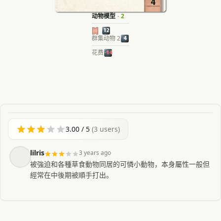
4
动物模型
·
2
12
群集动物 2
4
花费
-14
3.00
/ 5
(
3
users)
lilris
3 years ago
被強迫和各種草食動物同居的可憐小動物，本身屬性一般但
經常在中後期被順手打出。