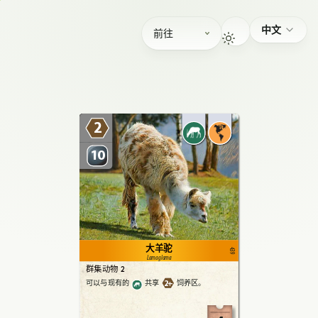
中文
前往
2
10
大羊驼
439
Lama glama
群集动物 2
2+
可以与现有的
共享
饲养区。