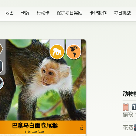
地图
卡牌
行动卡
保护项目奖励
卡牌制作
每日挑战
1
动物
1
偷窃 
巴拿马白面卷尾猴
花费
-
463
Cebus imitator