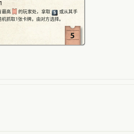
1
有最高
的玩家处，拿取
或从其手
5
随机抓取1张卡牌。由对方选择。
5