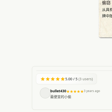
偷窃 
从具
牌中
5.00
/ 5
(
3
users)
bullet430
3 years ago
最便宜的小偷