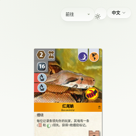
中文
前往
2
1
16
红尾蚺
483
Boa constrictor
缠绕
每位记录条领先你的玩家，其每有一条
(
和
)领先，获得1枚缠绕标记。