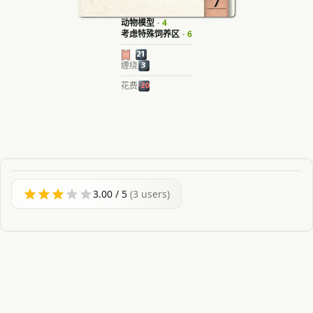
7
动物模型
·
4
考虑特殊饲养区
·
6
21
缠绕
3
花费
-20
3.00
/ 5
(
3
users)