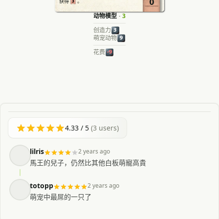
0
3
获得
。
动物模型
·
3
创造力
3
萌宠动物
9
花费
-9
4.33
/ 5
(
3
users)
lilris
2 years ago
馬王的兒子，仍然比其他白板萌寵高貴
totopp
2 years ago
萌宠中最屌的一只了