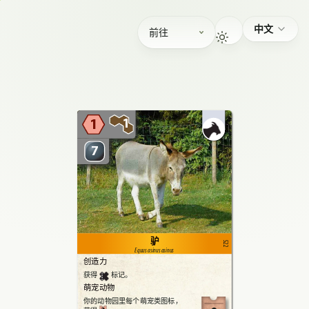
中文
前往
1
1
7
驴
522
Equus asinus asinus
创造力
获得
标记。
萌宠动物
你的动物园里每个萌宠类图标，